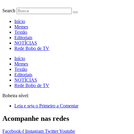
Ir
para
Search
o
conteúdo
Início
Memes
Textão
Editoriais
NOTÍCIAS
Rede Bobo de TV
Início
Memes
Textão
Editoriais
NOTÍCIAS
Rede Bobo de TV
Bobeira nível:
Leia e seja o Primeiro a Comentar
Acompanhe nas redes
Facebook-f
Instagram
Twitter
Youtube