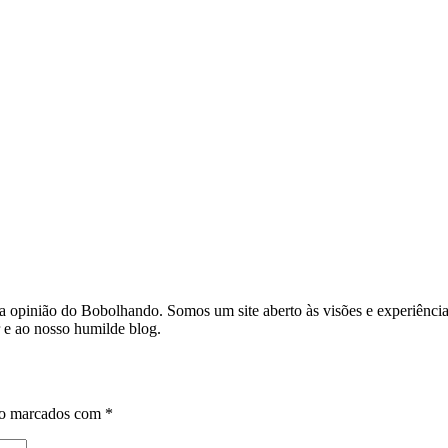
a a opinião do Bobolhando. Somos um site aberto às visões e experiênc
r e ao nosso humilde blog.
ão marcados com
*