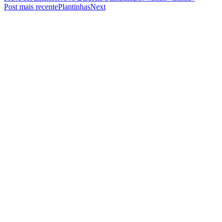
Post mais recente
Plantinhas
Next