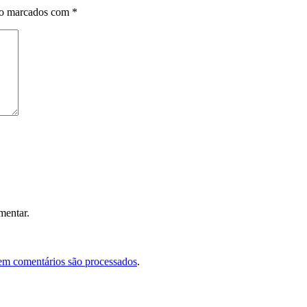
ão marcados com
*
mentar.
em comentários são processados
.