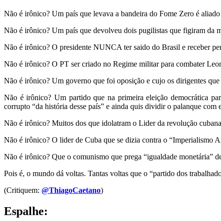
Não é irônico? Um país que levava a bandeira do Fome Zero é aliad
Não é irônico? Um país que devolveu dois pugilistas que figiram da m
Não é irônico? O presidente NUNCA ter saido do Brasil e receber pe
Não é irônico? O PT ser criado no Regime militar para combater Leon
Não é irônico? Um governo que foi oposição e cujo os dirigentes que 
Não é irônico? Um partido que na primeira eleição democrática par
corrupto “da história desse país” e ainda quis dividir o palanque co
Não é irônico? Muitos dos que idolatram o Lider da revolução cuban
Não é irônico? O lider de Cuba que se dizia contra o “Imperialismo Am
Não é irônico? Que o comunismo que prega “igualdade monetária” de 
Pois é, o mundo dá voltas. Tantas voltas que o “partido dos trabalha
(Critiquem:
@ThiagoCaetano
)
Espalhe: