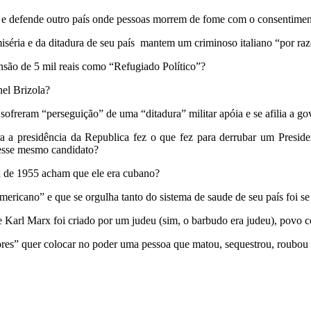
o e defende outro país onde pessoas morrem de fome com o consentime
iséria e da ditadura de seu país mantem um criminoso italiano “por ra
nsão de 5 mil reais como “Refugiado Político”?
el Brizola?
sofreram “perseguição” de uma “ditadura” militar apóia e se afilia a g
a a presidência da Republica fez o que fez para derrubar um Presid
m esse mesmo candidato?
a de 1955 acham que ele era cubano?
ericano” e que se orgulha tanto do sistema de saude de seu país foi se 
Karl Marx foi criado por um judeu (sim, o barbudo era judeu), povo c
dores” quer colocar no poder uma pessoa que matou, sequestrou, roubou