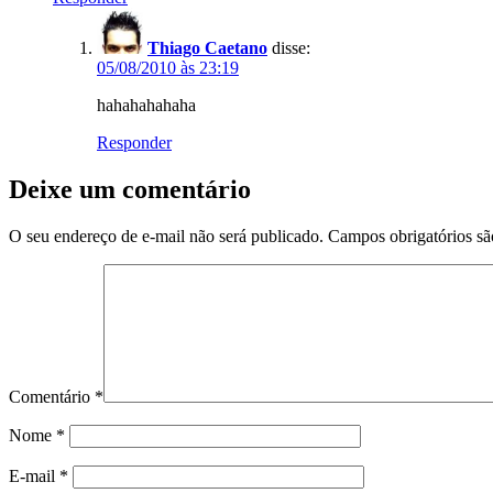
Thiago Caetano
disse:
05/08/2010 às 23:19
hahahahahaha
Responder
Deixe um comentário
O seu endereço de e-mail não será publicado.
Campos obrigatórios s
Comentário
*
Nome
*
E-mail
*