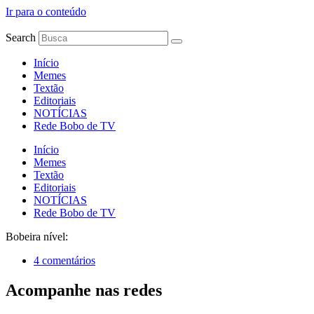
Ir para o conteúdo
Search
Início
Memes
Textão
Editoriais
NOTÍCIAS
Rede Bobo de TV
Início
Memes
Textão
Editoriais
NOTÍCIAS
Rede Bobo de TV
Bobeira nível:
4 comentários
Acompanhe nas redes