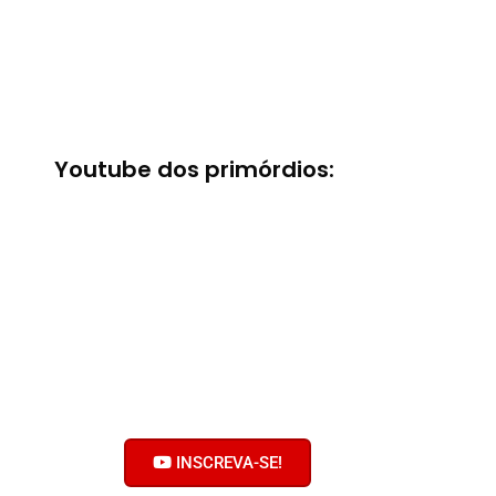
Youtube dos primórdios:
Bobolhando no
Youtube
Clique no botão e inscreva-se no
nosso canal!
Ative o sininho! Não faça serviço
pelas metades!
INSCREVA-SE!