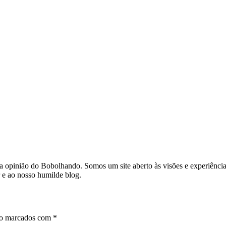
a a opinião do Bobolhando. Somos um site aberto às visões e experiênc
r e ao nosso humilde blog.
ão marcados com
*