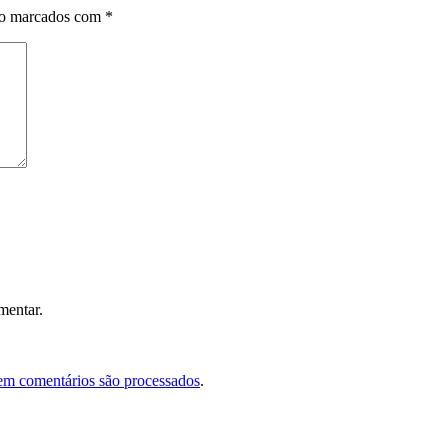
ão marcados com
*
mentar.
em comentários são processados
.