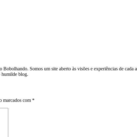
o do Bobolhando. Somos um site aberto às visões e experiências de cad
o humilde blog.
ão marcados com
*