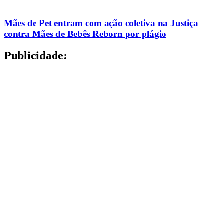
Mães de Pet entram com ação coletiva na Justiça
contra Mães de Bebês Reborn por plágio
Publicidade: