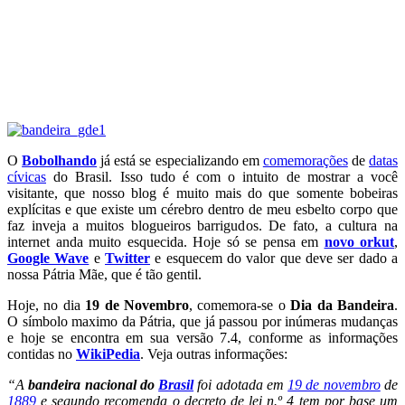
O
Bobolhando
já está se especializando em
comemorações
de
datas
cívicas
do Brasil. Isso tudo é com o intuito de mostrar a você
visitante, que nosso blog é muito mais do que somente bobeiras
explícitas e que existe um cérebro dentro de meu esbelto corpo que
faz inveja a muitos blogueiros barrigudos. De fato, a cultura na
internet anda muito esquecida. Hoje só se pensa em
novo orkut
,
Google Wave
e
Twitter
e esquecem do valor que deve ser dado a
nossa Pátria Mãe, que é tão gentil.
Hoje, no dia
19 de Novembro
, comemora-se o
Dia da Bandeira
.
O símbolo maximo da Pátria, que já passou por inúmeras mudanças
e hoje se encontra em sua versão 7.4, conforme as informações
contidas no
WikiPedia
. Veja outras informações:
“A
bandeira nacional do
Brasil
foi adotada em
19 de novembro
de
1889
e segundo recomenda o decreto de lei n.º 4 tem por base um