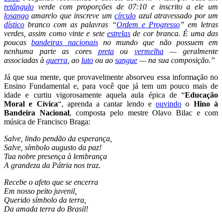
retângulo
verde com proporções de 07:10 e inscrito a ele um
losango
amarelo que inscreve um
círculo
azul atravessado por um
dístico
branco com as palavras “
Ordem e Progresso
” em letras
verdes, assim como vinte e sete
estrelas
de cor branca. É uma das
poucas
bandeiras nacionais
no mundo que não possuem em
nenhuma parte as cores
preta
ou
vermelha
— geralmente
associadas à
guerra
, ao
luto
ou ao
sangue
— na sua composição.”
Já que sua mente, que provavelmente absorveu essa informação no
Ensino Fundamental e, para você que já tem um pouco mais de
idade e curtiu vigorosamente aquela aula épica de “
Educação
Moral e Cívica
“, aprenda a cantar lendo e
ouvindo
o
Hino à
Bandeira Nacional
, composta pelo mestre Olavo Bilac e com
música de Francisco Braga:
Salve, lindo pendão da esperança,
Salve, símbolo augusto da paz!
Tua nobre presença à lembrança
A grandeza da Pátria nos traz.
Recebe o afeto que se encerra
Em nosso peito juvenil,
Querido símbolo da terra,
Da amada terra do Brasil!