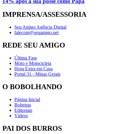
14% após a sua posse como Papa
IMPRENSA/ASSESSORIA
Seu Amigo Agência Digital
falecom@seuamigo.net
REDE SEU AMIGO
Última Fase
Moto e Motocicleta
Hora Extra em Casa
Portal 31 - Minas Gerais
O BOBOLHANDO
Página Inicial
Bobeiras
Editoriais
Vídeos
PAI DOS BURROS