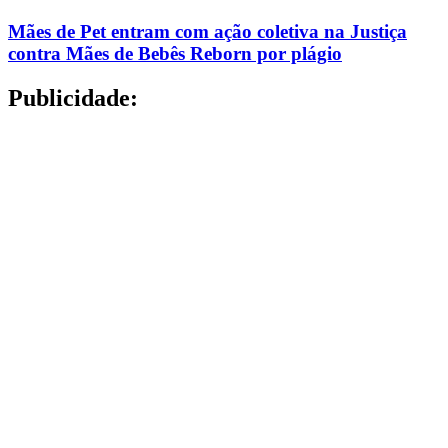
Mães de Pet entram com ação coletiva na Justiça
contra Mães de Bebês Reborn por plágio
Publicidade: