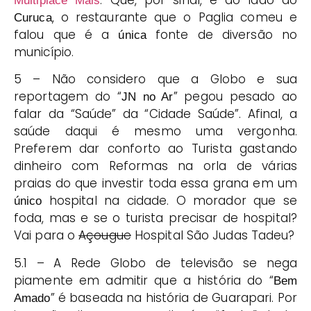
. Que, por sinal, é do lado do
Multiplace Mais
, o restaurante que o Paglia comeu e
Curuca
falou que é a
fonte de diversão no
única
município.
5 – Não considero que a Globo e sua
reportagem do “
” pegou pesado ao
JN no Ar
falar da “Saúde” da “Cidade Saúde”. Afinal, a
saúde daqui é mesmo uma vergonha.
Preferem dar conforto ao Turista gastando
dinheiro com Reformas na orla de várias
praias do que investir toda essa grana em um
hospital na cidade. O morador que se
único
foda, mas e se o turista precisar de hospital?
Vai para o
Açougue
Hospital São Judas Tadeu?
5.1 – A Rede Globo de televisão se nega
piamente em admitir que a história do “
Bem
” é baseada na história de Guarapari. Por
Amado