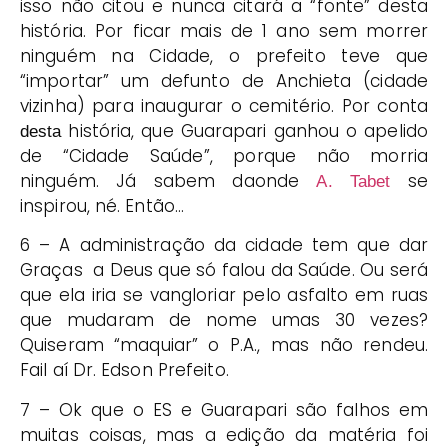
isso não citou e nunca citará a “fonte” desta
história. Por ficar mais de 1 ano sem morrer
ninguém na Cidade, o prefeito teve que
“importar” um defunto de Anchieta (cidade
vizinha) para inaugurar o cemitério. Por conta
história, que Guarapari ganhou o apelido
desta
de “Cidade Saúde”, porque não morria
ninguém. Já sabem daonde
se
A. Tabet
inspirou, né. Então…
6 – A administração da cidade tem que dar
Graças a Deus que só falou da Saúde. Ou será
que ela iria se vangloriar pelo asfalto em ruas
que mudaram de nome umas 30 vezes?
Quiseram “maquiar” o P.A., mas não rendeu.
Fail aí Dr. Edson Prefeito.
7 – Ok que o ES e Guarapari são falhos em
muitas coisas, mas a edição da matéria foi