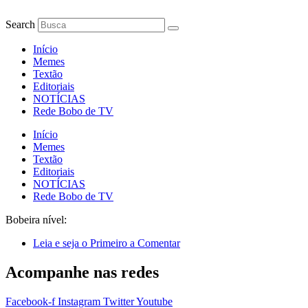
Ir
para
Search
o
conteúdo
Início
Memes
Textão
Editoriais
NOTÍCIAS
Rede Bobo de TV
Início
Memes
Textão
Editoriais
NOTÍCIAS
Rede Bobo de TV
Bobeira nível:
Leia e seja o Primeiro a Comentar
Acompanhe nas redes
Facebook-f
Instagram
Twitter
Youtube