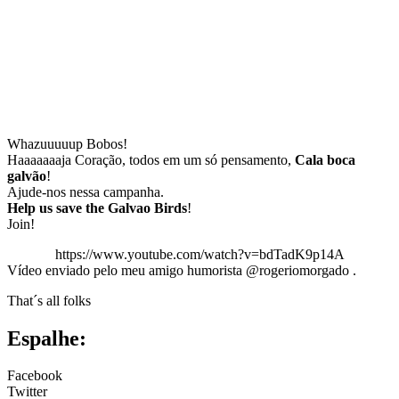
Whazuuuuup Bobos!
Haaaaaaaja Coração, todos em um só pensamento,
Cala boca
galvão
!
Ajude-nos nessa campanha.
Help us save the Galvao Birds
!
Join!
https://www.youtube.com/watch?v=bdTadK9p14A
Vídeo enviado pelo meu amigo humorista @rogeriomorgado .
That´s all folks
Espalhe:
Facebook
Twitter