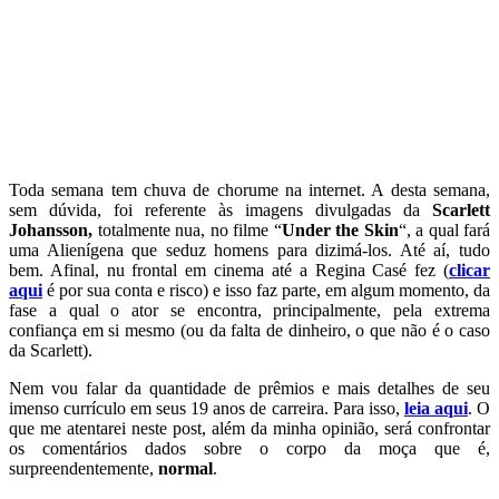
Toda semana tem chuva de chorume na internet. A desta semana,
sem dúvida, foi referente às imagens divulgadas da
Scarlett
Johansson,
totalmente nua, no filme “
Under the Skin
“, a qual fará
uma Alienígena que seduz homens para dizimá-los. Até aí, tudo
bem. Afinal, nu frontal em cinema até a Regina Casé fez (
clicar
aqui
é por sua conta e risco) e isso faz parte, em algum momento, da
fase a qual o ator se encontra, principalmente, pela extrema
confiança em si mesmo (ou da falta de dinheiro, o que não é o caso
da Scarlett).
Nem vou falar da quantidade de prêmios e mais detalhes de seu
imenso currículo em seus 19 anos de carreira. Para isso,
leia aqui
. O
que me atentarei neste post, além da minha opinião, será confrontar
os comentários dados sobre o corpo da moça que é,
surpreendentemente,
normal
.