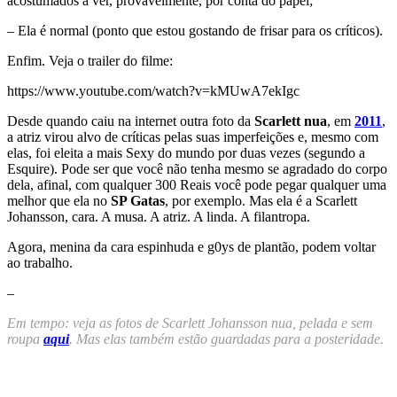
acostumados a ver, provavelmente, por conta do papel;
– Ela é normal (ponto que estou gostando de frisar para os críticos).
Enfim. Veja o trailer do filme:
https://www.youtube.com/watch?v=kMUwA7ekIgc
Desde quando caiu na internet outra foto da
Scarlett nua
, em
2011
,
a atriz virou alvo de críticas pelas suas imperfeições e, mesmo com
elas, foi eleita a mais Sexy do mundo por duas vezes (segundo a
Esquire). Pode ser que você não tenha mesmo se agradado do corpo
dela, afinal, com qualquer 300 Reais você pode pegar qualquer uma
melhor que ela no
SP Gatas
, por exemplo. Mas ela é a Scarlett
Johansson, cara. A musa. A atriz. A linda. A filantropa.
Agora, menina da cara espinhuda e g0ys de plantão, podem voltar
ao trabalho.
–
Em tempo: veja as fotos de Scarlett Johansson nua, pelada e sem
roupa
aqui
. Mas elas também estão guardadas para a posteridade.