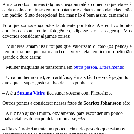
A maioria dos homens (alguns chegaram até a comentar que ela está
caída) colocam atrizes em um patamar e acham que todas elas terão
um padrão. Sinto decepcioná-los, mas não é bem assim, camaradas.
Fora que somos enganados facilmente por fotos. Até eu fico bonito
em fotos (sou muito fotogênico, diga-se de passagem). Mas
devemos considerar algumas coisas:
– Mulheres amam usar roupas que valorizam o colo (os peitos) e
nem reparamos que, na maioria das vezes, ela nem tem um peito tão
grande e duro assim;
– Mulher maquiada se transforma em
outra pessoa
.
Literalmente
;
– Uma mulher normal, sem artifícios, é mais fácil de você pegar do
que aquela super gostosa alvo de suas punhetas;
– Até a
Suzana Vieira
fica super gostosa com Photoshop.
Outros pontos a considerar nessas fotos da
Scarlett Johansson
são:
– A luz não ajudou muito, obviamente, para esconder um pouco
mais detalhes do corpo dela, como a
pepeka
;
– Ela está notoriamente um pouco acima do peso do que estamos