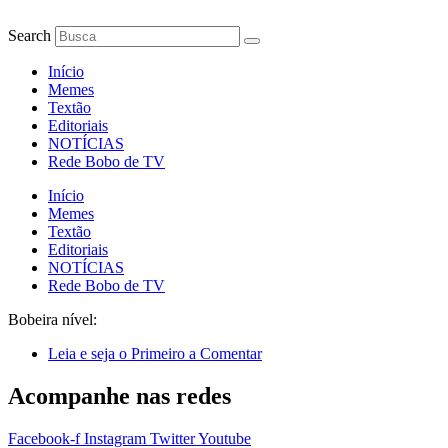
Ir
para
Search
o
conteúdo
Início
Memes
Textão
Editoriais
NOTÍCIAS
Rede Bobo de TV
Início
Memes
Textão
Editoriais
NOTÍCIAS
Rede Bobo de TV
Bobeira nível:
Leia e seja o Primeiro a Comentar
Acompanhe nas redes
Facebook-f
Instagram
Twitter
Youtube