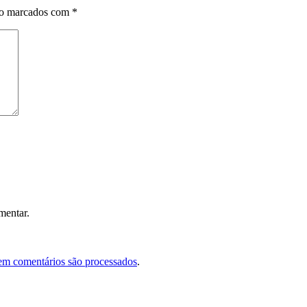
ão marcados com
*
mentar.
em comentários são processados
.