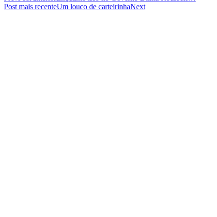
Post mais recente
Um louco de carteirinha
Next