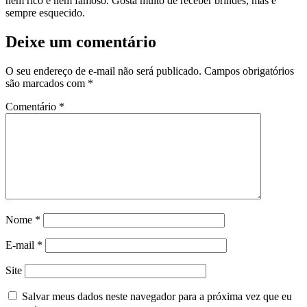
nem rico e nem famoso. Gosta muito de receber brindes, mas é
sempre esquecido.
Deixe um comentário
O seu endereço de e-mail não será publicado.
Campos obrigatórios
são marcados com
*
Comentário
*
Nome
*
E-mail
*
Site
Salvar meus dados neste navegador para a próxima vez que eu