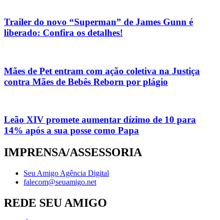
Trailer do novo “Superman” de James Gunn é
liberado: Confira os detalhes!
Mães de Pet entram com ação coletiva na Justiça
contra Mães de Bebês Reborn por plágio
Leão XIV promete aumentar dízimo de 10 para
14% após a sua posse como Papa
IMPRENSA/ASSESSORIA
Seu Amigo Agência Digital
falecom@seuamigo.net
REDE SEU AMIGO