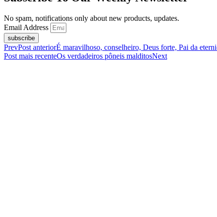
No spam, notifications only about new products, updates.
Email Address
subscribe
Prev
Post anterior
É maravilhoso, conselheiro, Deus forte, Pai da eter
Post mais recente
Os verdadeiros pôneis malditos
Next