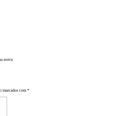
ua noiva
ão marcados com
*