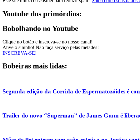
Este site utiliza o Akismet para reduzir spam.
Saiba como seus dados 
Youtube dos primórdios:
Bobolhando no Youtube
Clique no botão e inscreva-se no nosso canal!
Ative o sininho! Não faça serviço pelas metades!
INSCREVA-SE!
Bobeiras mais lidas:
Segunda edição da Corrida de Espermatozóides é co
Trailer do novo “Superman” de James Gunn é liberad
Mães de Pet entram com ação coletiva na Justiça con