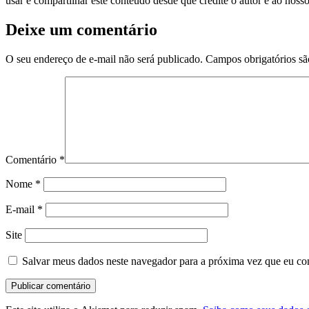
usar e compartilhar este conteúdo desde que credite o autor e ao noss
Deixe um comentário
O seu endereço de e-mail não será publicado.
Campos obrigatórios s
Comentário
*
Nome
*
E-mail
*
Site
Salvar meus dados neste navegador para a próxima vez que eu co