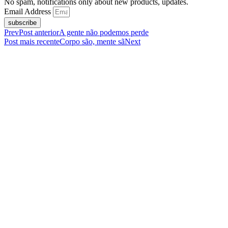
No spam, notifications only about new products, updates.
Email Address
subscribe
Prev
Post anterior
A gente não podemos perde
Post mais recente
Corpo são, mente sã
Next