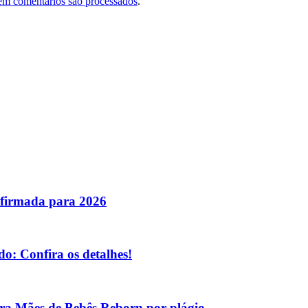
em comentários são processados
.
nfirmada para 2026
o: Confira os detalhes!
tra Mães de Bebês Reborn por plágio