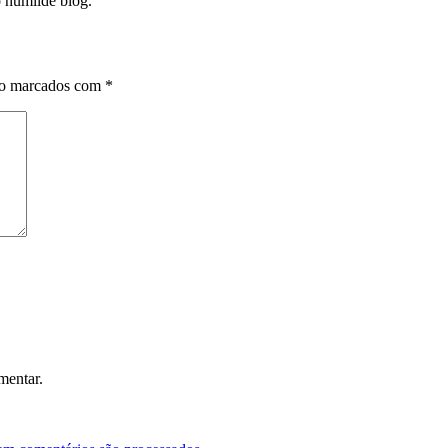
o humilde blog.
ão marcados com
*
mentar.