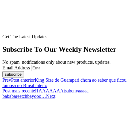
Get The Latest Updates
Subscribe To Our Weekly Newsletter
No spam, notifications only about new products, updates.
Email Address
subscribe
Prev
Post anterior
King Size de Guarapari chora ao saber que ficou
famosa no Brasil inteiro
Post mais recente
HAAAAAAAtsabenyaaaaa
bababareetchbayooo…
Next