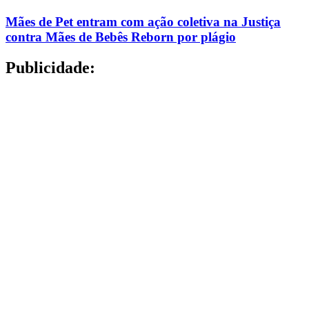
Mães de Pet entram com ação coletiva na Justiça
contra Mães de Bebês Reborn por plágio
Publicidade: