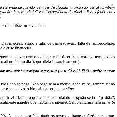
orte iminente, sendo as mais divulgadas a projeção astral (também
nsação de serenidade” e a “experiência do túnel”. Esses fenômenos
.
mento. Triste, mas verdade.
as maiores, estão: a falta de camaradagem, falta de reciprocidade,
 e crise financeira.
uém tem a ver com a vida particular de outrem, mas existem pessoas
ail no último dia 5, que dizia (resumidamente):
ade terá que se adequar e passará para R$ 320,00 (Trezentos e vinte
 o blog não se paga. Não paga nem a mensalidade velha, sempre tenho
 por este motivo, o blog ainda continua
online
.
 eu havia decidido que a linha editorial do blog não seria a “padrão”,
palmente aqueles que habitam a internet. Salvo algumas raríssimas (e
 A meta agora é diminuir os novos visitantes e fazê-los retornar.