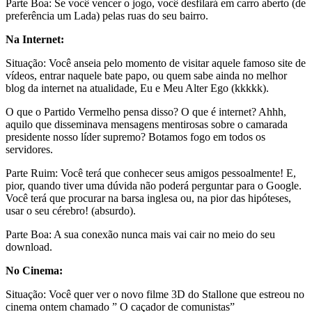
Parte Boa: Se você vencer o jogo, você desfilará em carro aberto (de
preferência um Lada) pelas ruas do seu bairro.
Na Internet:
Situação: Você anseia pelo momento de visitar aquele famoso site de
vídeos, entrar naquele bate papo, ou quem sabe ainda no melhor
blog da internet na atualidade, Eu e Meu Alter Ego (kkkkk).
O que o Partido Vermelho pensa disso? O que é internet? Ahhh,
aquilo que disseminava mensagens mentirosas sobre o camarada
presidente nosso líder supremo? Botamos fogo em todos os
servidores.
Parte Ruim: Você terá que conhecer seus amigos pessoalmente! E,
pior, quando tiver uma dúvida não poderá perguntar para o Google.
Você terá que procurar na barsa inglesa ou, na pior das hipóteses,
usar o seu cérebro! (absurdo).
Parte Boa: A sua conexão nunca mais vai cair no meio do seu
download.
No Cinema:
Situação: Você quer ver o novo filme 3D do Stallone que estreou no
cinema ontem chamado ” O caçador de comunistas”