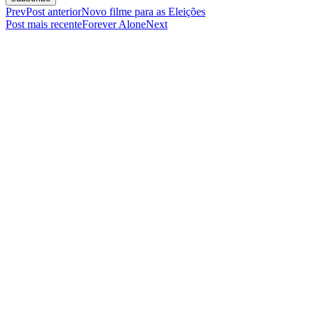
Prev
Post anterior
Novo filme para as Eleições
Post mais recente
Forever Alone
Next