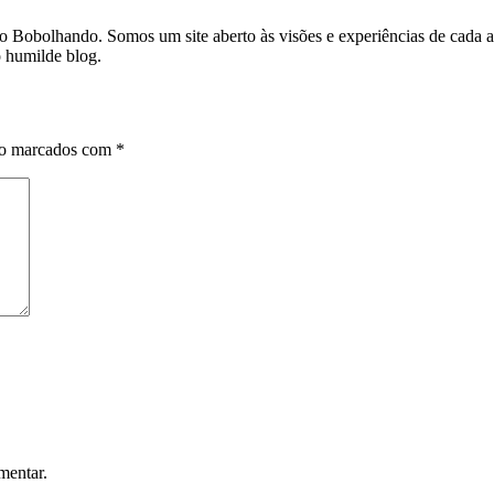
o do Bobolhando. Somos um site aberto às visões e experiências de cad
o humilde blog.
ão marcados com
*
mentar.