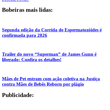
Bobeiras mais lidas:
Segunda edição da Corrida de Espermatozóides é
confirmada para 2026
Trailer do novo “Superman” de James Gunn é
liberado: Confira os detalhes!
Mães de Pet entram com ação coletiva na Justiça
contra Mães de Bebês Reborn por plágio
Publicidade: