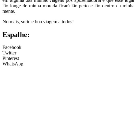
em alguma das minhas viagens pós aposentadoria e que esse lugar
tão longe de minha morada ficará tão perto e tão dentro da minha
mente.
No mais, sorte e boa viagem a todos!
Espalhe:
Facebook
Twitter
Pinterest
WhatsApp