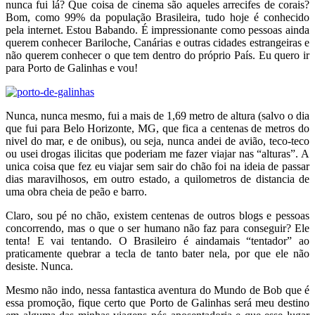
nunca fui lá? Que coisa de cinema são aqueles arrecifes de corais?
Bom, como 99% da população Brasileira, tudo hoje é conhecido
pela internet. Estou Babando. É impressionante como pessoas ainda
querem conhecer Bariloche, Canárias e outras cidades estrangeiras e
não querem conhecer o que tem dentro do próprio País. Eu quero ir
para Porto de Galinhas e vou!
Nunca, nunca mesmo, fui a mais de 1,69 metro de altura (salvo o dia
que fui para Belo Horizonte, MG, que fica a centenas de metros do
nivel do mar, e de onibus), ou seja, nunca andei de avião, teco-teco
ou usei drogas ilicitas que poderiam me fazer viajar nas “alturas”. A
unica coisa que fez eu viajar sem sair do chão foi na ideia de passar
dias maravilhosos, em outro estado, a quilometros de distancia de
uma obra cheia de peão e barro.
Claro, sou pé no chão, existem centenas de outros blogs e pessoas
concorrendo, mas o que o ser humano não faz para conseguir? Ele
tenta! E vai tentando. O Brasileiro é aindamais “tentador” ao
praticamente quebrar a tecla de tanto bater nela, por que ele não
desiste. Nunca.
Mesmo não indo, nessa fantastica aventura do Mundo de Bob que é
essa promoção, fique certo que Porto de Galinhas será meu destino