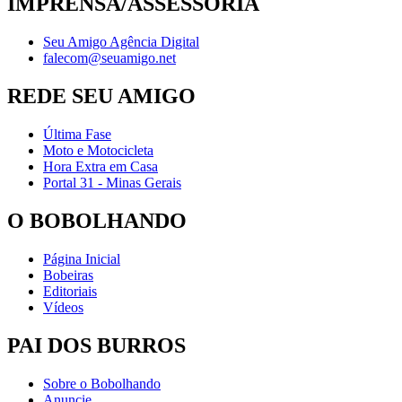
IMPRENSA/ASSESSORIA
Seu Amigo Agência Digital
falecom@seuamigo.net
REDE SEU AMIGO
Última Fase
Moto e Motocicleta
Hora Extra em Casa
Portal 31 - Minas Gerais
O BOBOLHANDO
Página Inicial
Bobeiras
Editoriais
Vídeos
PAI DOS BURROS
Sobre o Bobolhando
Anuncie