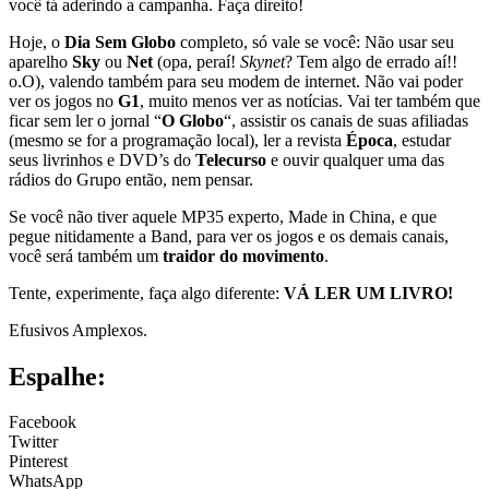
você tá aderindo a campanha. Faça direito!
Hoje, o
Dia Sem Globo
completo, só vale se você: Não usar seu
aparelho
Sky
ou
Net
(opa, peraí!
Skynet
? Tem algo de errado aí!!
o.O), valendo também para seu modem de internet. Não vai poder
ver os jogos no
G1
, muito menos ver as notícias. Vai ter também que
ficar sem ler o jornal “
O Globo
“, assistir os canais de suas afiliadas
(mesmo se for a programação local), ler a revista
Época
, estudar
seus livrinhos e DVD’s do
Telecurso
e ouvir qualquer uma das
rádios do Grupo então, nem pensar.
Se você não tiver aquele MP35 experto, Made in China, e que
pegue nitidamente a Band, para ver os jogos e os demais canais,
você será também um
traidor do movimento
.
Tente, experimente, faça algo diferente:
VÁ LER UM LIVRO!
Efusivos Amplexos.
Espalhe:
Facebook
Twitter
Pinterest
WhatsApp