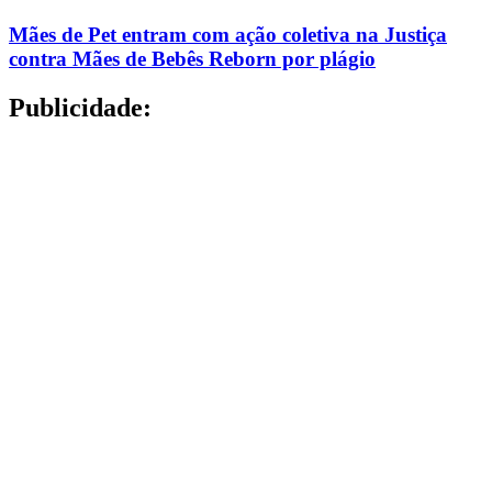
Mães de Pet entram com ação coletiva na Justiça
contra Mães de Bebês Reborn por plágio
Publicidade: