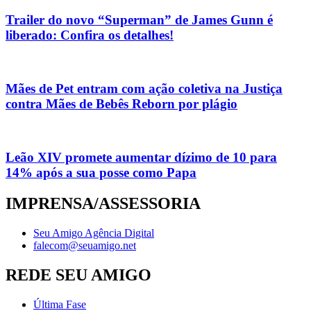
Trailer do novo “Superman” de James Gunn é
liberado: Confira os detalhes!
Mães de Pet entram com ação coletiva na Justiça
contra Mães de Bebês Reborn por plágio
Leão XIV promete aumentar dízimo de 10 para
14% após a sua posse como Papa
IMPRENSA/ASSESSORIA
Seu Amigo Agência Digital
falecom@seuamigo.net
REDE SEU AMIGO
Última Fase