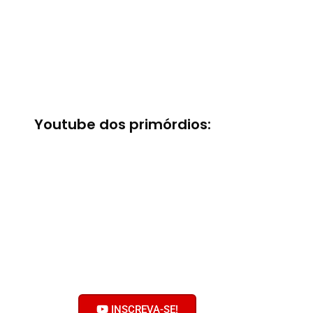
Youtube dos primórdios:
Bobolhando no
Youtube
Clique no botão e inscreva-se no
nosso canal!
Ative o sininho! Não faça serviço
pelas metades!
INSCREVA-SE!