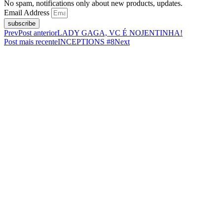
No spam, notifications only about new products, updates.
Email Address
subscribe
Prev
Post anterior
LADY GAGA, VC É NOJENTINHA!
Post mais recente
INCEPTIONS #8
Next