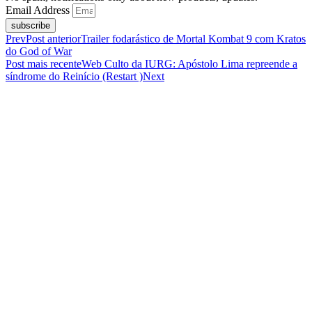
Email Address
subscribe
Prev
Post anterior
Trailer fodarástico de Mortal Kombat 9 com Kratos
do God of War
Post mais recente
Web Culto da IURG: Apóstolo Lima repreende a
síndrome do Reinício (Restart )
Next