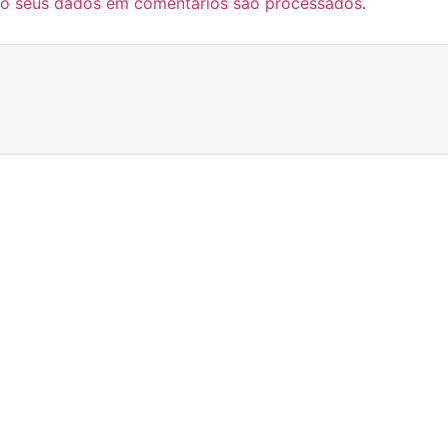
o seus dados em comentários são processados
.