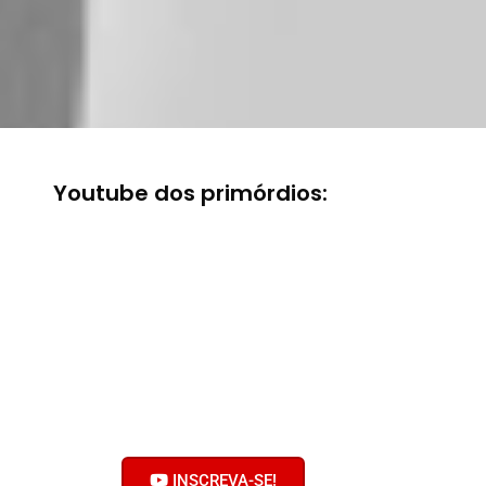
Youtube dos primórdios:
Bobolhando no
Youtube
Clique no botão e inscreva-se no
nosso canal!
Ative o sininho! Não faça serviço
pelas metades!
INSCREVA-SE!