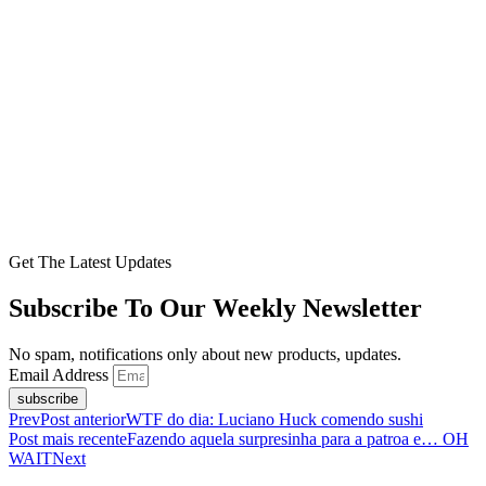
Get The Latest Updates
Subscribe To Our Weekly Newsletter
No spam, notifications only about new products, updates.
Email Address
subscribe
Prev
Post anterior
WTF do dia: Luciano Huck comendo sushi
Post mais recente
Fazendo aquela surpresinha para a patroa e… OH
WAIT
Next