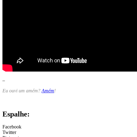
–
Eu ouvi um amém?
Amém
!
Espalhe:
Facebook
Twitter