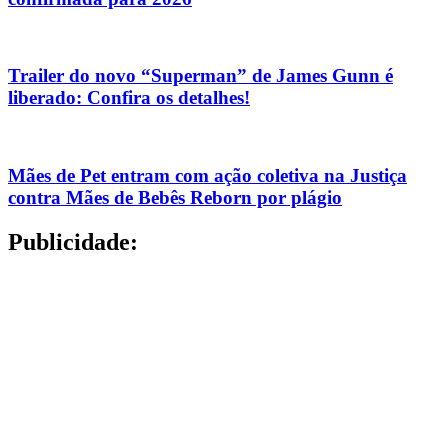
Trailer do novo “Superman” de James Gunn é
liberado: Confira os detalhes!
Mães de Pet entram com ação coletiva na Justiça
contra Mães de Bebês Reborn por plágio
Publicidade: