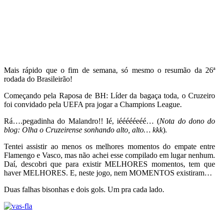
Mais rápido que o fim de semana, só mesmo o resumão da 26ª
rodada do Brasileirão!
Começando pela Raposa de BH: Líder da bagaça toda, o Cruzeiro
foi convidado pela UEFA pra jogar a Champions League.
Rá….pegadinha do Malandro!! Ié, iéééééeéé… (
Nota do dono do
blog: Olha o Cruzeirense sonhando alto, alto… kkk
)
.
Tentei assistir ao menos os melhores momentos do empate entre
Flamengo e Vasco, mas não achei esse compilado em lugar nenhum.
Daí, descobri que para existir MELHORES momentos, tem que
haver MELHORES. E, neste jogo, nem MOMENTOS existiram…
Duas falhas bisonhas e dois gols. Um pra cada lado.