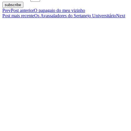
subscribe
Prev
Post anterior
O papagaio do meu vizinho
Post mais recente
Os Avassaladores do Sertanejo Universitário
Next