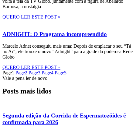
volta à tela da TV Globo, juntamente com a figura de Abelardo
Barbosa, a nostalgia
QUERO LER ESTE POST »
ADNIGHT: O Programa incompreendido
Marcelo Adnet conseguiu mais uma: Depois de emplacar o seu “Tá
no Ar“, ele trouxe o novo “Adnight” para a grade da poderosa Rede
Globo
QUERO LER ESTE POST »
Page
1
Page
2
Page
3
Page
4
Page
5
Vale a pena ler de novo
Posts mais lidos
Segunda edição da Corrida de Espermatozóides é
confirmada para 2026