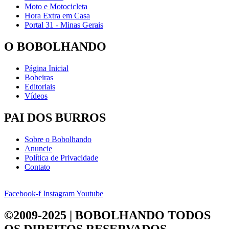
Moto e Motocicleta
Hora Extra em Casa
Portal 31 - Minas Gerais
O BOBOLHANDO
Página Inicial
Bobeiras
Editoriais
Vídeos
PAI DOS BURROS
Sobre o Bobolhando
Anuncie
Política de Privacidade
Contato
Facebook-f
Instagram
Youtube
©2009-2025 | BOBOLHANDO
TODOS
OS DIREITOS RESERVADOS.