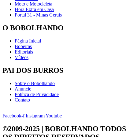
Moto e Motocicleta
Hora Extra em Casa
Portal 31 - Minas Gerais
O BOBOLHANDO
Página Inicial
Bobeiras
Editoriais
Vídeos
PAI DOS BURROS
Sobre o Bobolhando
Anuncie
Política de Privacidade
Contato
Facebook-f
Instagram
Youtube
©2009-2025 | BOBOLHANDO
TODOS
OS DIREITOS RESERVADOS.