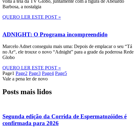
volta à tela da TV Globo, juntamente com a figura de Abelardo
Barbosa, a nostalgia
QUERO LER ESTE POST »
ADNIGHT: O Programa incompreendido
Marcelo Adnet conseguiu mais uma: Depois de emplacar o seu “Tá
no Ar“, ele trouxe o novo “Adnight” para a grade da poderosa Rede
Globo
QUERO LER ESTE POST »
Page
1
Page
2
Page
3
Page
4
Page
5
Vale a pena ler de novo
Posts mais lidos
Segunda edição da Corrida de Espermatozóides é
confirmada para 2026