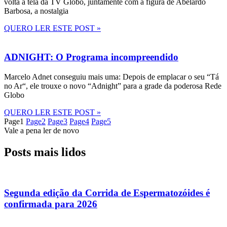
volta à tela da TV Globo, juntamente com a figura de Abelardo
Barbosa, a nostalgia
QUERO LER ESTE POST »
ADNIGHT: O Programa incompreendido
Marcelo Adnet conseguiu mais uma: Depois de emplacar o seu “Tá
no Ar“, ele trouxe o novo “Adnight” para a grade da poderosa Rede
Globo
QUERO LER ESTE POST »
Page
1
Page
2
Page
3
Page
4
Page
5
Vale a pena ler de novo
Posts mais lidos
Segunda edição da Corrida de Espermatozóides é
confirmada para 2026