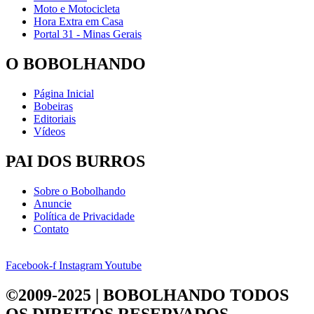
Moto e Motocicleta
Hora Extra em Casa
Portal 31 - Minas Gerais
O BOBOLHANDO
Página Inicial
Bobeiras
Editoriais
Vídeos
PAI DOS BURROS
Sobre o Bobolhando
Anuncie
Política de Privacidade
Contato
Facebook-f
Instagram
Youtube
©2009-2025 | BOBOLHANDO
TODOS
OS DIREITOS RESERVADOS.