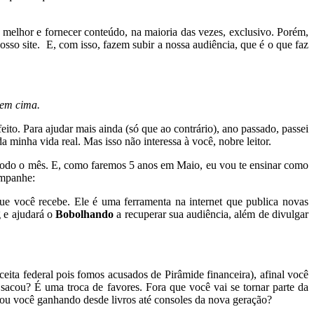
ar melhor e fornecer conteúdo, na maioria das vezes, exclusivo. Porém,
osso site. E, com isso, fazem subir a nossa audiência, que é o que faz
 em cima.
feito. Para ajudar mais ainda (só que ao contrário), ano passado, passei
 minha vida real. Mas isso não interessa à você, nobre leitor.
r todo o mês. E, como faremos 5 anos em Maio, eu vou te ensinar como
ompanhe:
que você recebe. Ele é uma ferramenta na internet que publica novas
g e ajudará o
Bobolhando
a recuperar sua audiência, além de divulgar
ita federal pois fomos acusados de Pirâmide financeira), afinal você
 sacou? É uma troca de favores. Fora que você vai se tornar parte da
nsou você ganhando desde livros até consoles da nova geração?