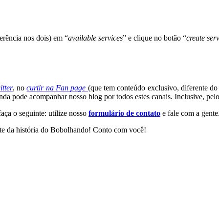
erência nos dois) em “
available services
” e clique no botão “
create ser
itter
, no
curtir na Fan page
(que tem conteúdo exclusivo, diferente d
inda pode acompanhar nosso blog por todos estes canais. Inclusive, pel
aça o seguinte: utilize nosso
formulário de contato
e fale com a gente
arte da história do Bobolhando! Conto com você!