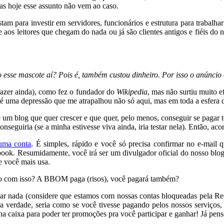
s hoje esse assunto não vem ao caso.
tam para investir em servidores, funcionários e estrutura para trabalh
 aos leitores que chegam do nada ou já são clientes antigos e fiéis do n
 esse mascote aí? Pois é, também custou dinheiro. Por isso o anúncio
azer ainda), como fez o fundador do
Wikipedia
, mas não surtiu muito e
té uma depressão que me atrapalhou não só aqui, mas em toda a esfera da
de um blog que quer crescer e que quer, pelo menos, conseguir se paga
nseguiria (se a minha estivesse viva ainda, iria testar nela). Então, ac
 uma conta
. É simples, rápido e você só precisa confirmar no e-mail 
book. Resumidamente, você irá ser um divulgador oficial do nosso blo
e você mais usa.
ho com isso? A BBOM paga (risos), você pagará também?
r nada (considere que estamos com nossas contas bloqueadas pela Rece
a verdade, seria como se você tivesse pagando pelos nossos serviços,
nha caixa para poder ter promoções pra você participar e ganhar! Já pe