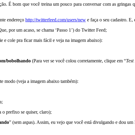
uração. É bom que você treina um pouco para conversar com as gringas
inte endereço
http://twitterfeed.com/users/new
e faça o seu cadastro. E, 
Que, por um acaso, se chama ‘Passo 1’) do Twitter Feed;
 e cole pra ficar mais fácil e veja na imagem abaixo):
.com/bobolhando
(Para ver se você colou corretamente, clique em “
Test
este modo (veja a imagem abaixo também):
a;
 o prefixo se quiser, claro);
ando
” (sem aspas). Assim, eu vejo que você está divulgando e dou um 