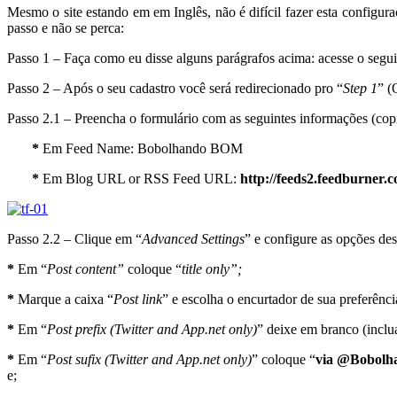
Mesmo o site estando em em Inglês, não é difícil fazer esta config
passo e não se perca:
Passo 1 – Faça como eu disse alguns parágrafos acima: acesse o segu
Passo 2 – Após o seu cadastro você será redirecionado pro “
Step 1
” (
Passo 2.1 – Preencha o formulário com as seguintes informações (copie
*
Em Feed Name: Bobolhando BOM
*
Em Blog URL or RSS Feed URL:
http://feeds2.feedburner
Passo 2.2 – Clique em “
Advanced Settings
” e configure as opções d
*
Em “
Post content”
coloque “
title only”;
*
Marque a caixa “
Post link
” e escolha o encurtador de sua preferênci
*
Em “
Post prefix (Twitter and App.net only)
” deixe em branco (inclua
*
Em “
Post sufix (Twitter and App.net only)
” coloque “
via @Bobolh
e;