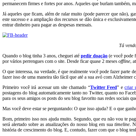
permanecem firmes e fortes por anos. Aqueles que burlam também, ma
Já aqueles que ficam, além de ralar muito (pode parecer que não), gas
este sucesso e a ampliação dos recursos se dão única e exclusivamente
entrar dinheiro para pagar as despesas mensais.
Tá vendo
Quando o blog tinha 3 anos, cheguei até
pedir doação
(e você pode f
por vários perrengues com o site. Desde ficar quase 2 meses
offline
, a
O que interessa, na verdade, é que realmente você pode fazer parte 
fazer isso de uma maneira tão fácil que até a sua avó com Alzheimer co
Primeiro você irá acessar um site chamado “
Twitter Feed
” e
criar
postagens do blog automaticamente tanto no Twitter, quanto no Face
para os seus amigos os posts do seu blog favorito nas redes sociais qu
Mas você deve estar se perguntando: O que isso ajuda? E o que gan
Bom, primeiro isso nos ajuda muito. Segundo, que eu não vou te paga
será alertado sobre as atualizações do nosso blog em sua
timeline
. N
história de crescimento do blog. E, contudo, fazer com que o blog te