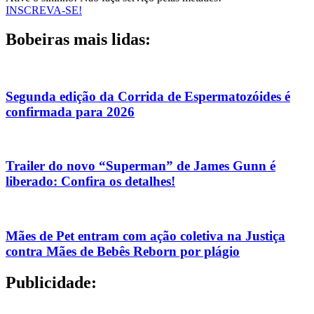
INSCREVA-SE!
Bobeiras mais lidas:
Segunda edição da Corrida de Espermatozóides é
confirmada para 2026
Trailer do novo “Superman” de James Gunn é
liberado: Confira os detalhes!
Mães de Pet entram com ação coletiva na Justiça
contra Mães de Bebês Reborn por plágio
Publicidade: