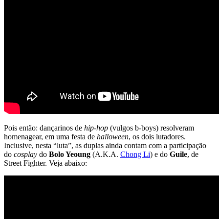
Pois então: dançarinos de
hip-hop
(vulgos b-boys) resolveram
homenagear, em uma festa de
halloween
, os dois lutadores.
Inclusive, nesta “luta”, as duplas ainda contam com a participação
do
cosplay
do
Bolo Yeoung
(A.K.A.
Chong Li
) e do
Guile
, de
Street Fighter. Veja abaixo: