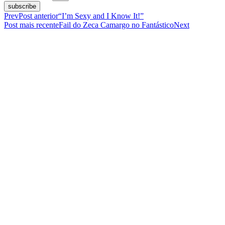
subscribe
Prev
Post anterior
“I’m Sexy and I Know It!”
Post mais recente
Fail do Zeca Camargo no Fantástico
Next