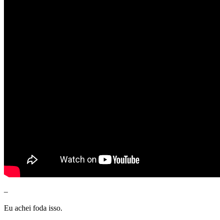
–
Eu achei foda isso.