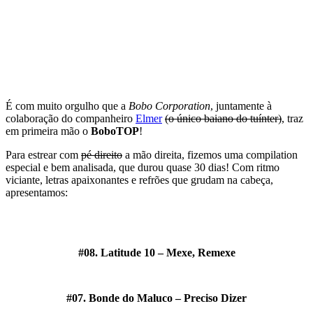
É com muito orgulho que a
Bobo Corporation
, juntamente à
colaboração do companheiro
Elmer
(o único baiano do tuínter)
, traz
em primeira mão o
BoboTOP
!
Para estrear com
pé direito
a mão direita, fizemos uma compilation
especial e bem analisada, que durou quase 30 dias! Com ritmo
viciante, letras apaixonantes e refrões que grudam na cabeça,
apresentamos:
#08. Latitude 10 – Mexe, Remexe
#07. Bonde do Maluco – Preciso Dizer