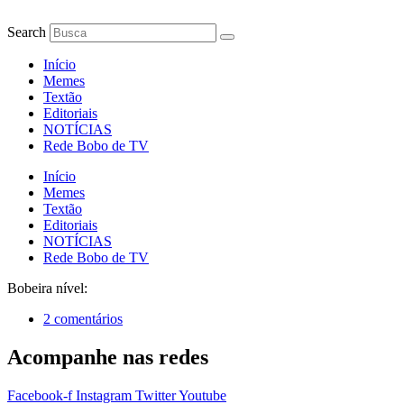
Ir
para
Search
o
conteúdo
Início
Memes
Textão
Editoriais
NOTÍCIAS
Rede Bobo de TV
Início
Memes
Textão
Editoriais
NOTÍCIAS
Rede Bobo de TV
Bobeira nível:
2 comentários
Acompanhe nas redes
Facebook-f
Instagram
Twitter
Youtube