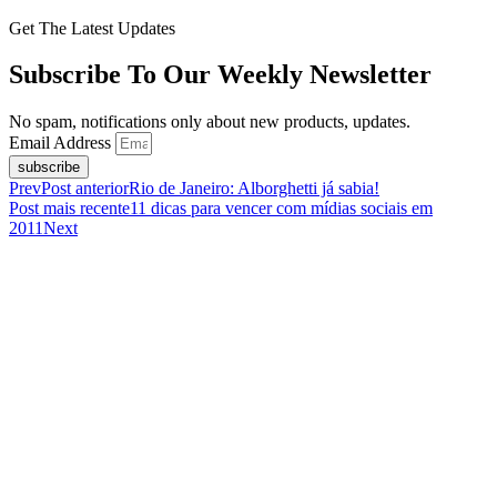
Get The Latest Updates
Subscribe To Our Weekly Newsletter
No spam, notifications only about new products, updates.
Email Address
subscribe
Prev
Post anterior
Rio de Janeiro: Alborghetti já sabia!
Post mais recente
11 dicas para vencer com mídias sociais em
2011
Next