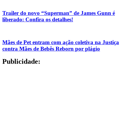
Trailer do novo “Superman” de James Gunn é
liberado: Confira os detalhes!
Mães de Pet entram com ação coletiva na Justiça
contra Mães de Bebês Reborn por plágio
Publicidade: