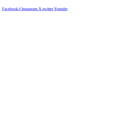
Ir
para
Facebook-f
Instagram
X-twitter
Youtube
o
conteúdo