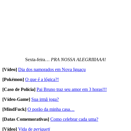
Sexta-feira…
PRA NOSSA ALEGRIIIAAA
!
[Vídeo]
Dia dos namorados em Nova Iguaçu
[Pokémon]
O que é a lógica?!
[Caso de Polícia]
Pai Bruno traz seu amor em 3 horas!!!
[Vídeo-Game]
Sua irmã joga?
[MindFuck]
O porão da minha casa…
[Datas Comemorativas]
Como celebrar cada uma?
[Vídeo]
Vida de
perigueti