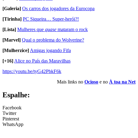
[Galeria]
Os carros dos jogadores da Eurocopa
[Tirinha]
PC Siqueira… Super-herói?!
[Lista]
Mulheres que
quase
mataram o rock
[Marvel]
Qual o problema do Wolverine?
[Mulherzice]
Amigas jogando Fifa
[+16]
Alice no País das Maravilhas
https://youtu.be/tyG42PbkF6k
Mais links no
Ocioso
e no
À toa na Net
Espalhe:
Facebook
Twitter
Pinterest
WhatsApp