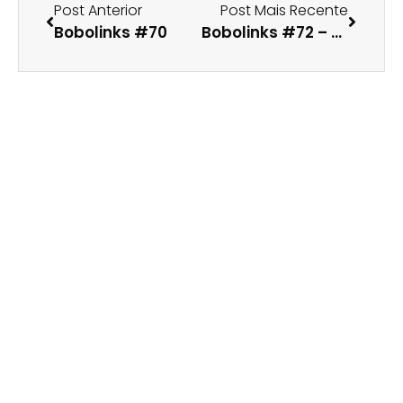
Post Anterior
Post Mais Recente
Bobolinks #70
Bobolinks #72 – Edição de Natal