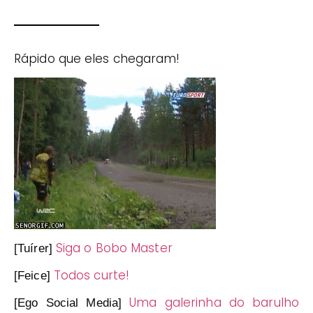
Rápido que eles chegaram!
Siga o Bobo Master
[Tuírer]
Todos curte!
[Feice]
Uma galerinha do barulho
[Ego Social Media]