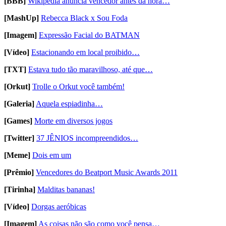
[BBB]
Wikipedia anuncia vencedor antes da hora…
[MashUp]
Rebecca Black x Sou Foda
[Imagem]
Expressão Facial do BATMAN
[Vídeo]
Estacionando em local proibido…
[TXT]
Estava tudo tão maravilhoso, até que…
[Orkut]
Trolle o Orkut você também!
[Galeria]
Aquela espiadinha…
[Games]
Morte em diversos jogos
[Twitter]
37 JÊNIOS incompreendidos…
[Meme]
Dois em um
[Prêmio]
Vencedores do Beatport Music Awards 2011
[Tirinha]
Malditas bananas!
[Vídeo]
Dorgas aeróbicas
[Imagem]
As coisas não são como você pensa…