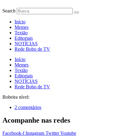
Ir
para
Search
o
conteúdo
Início
Memes
Textão
Editoriais
NOTÍCIAS
Rede Bobo de TV
Início
Memes
Textão
Editoriais
NOTÍCIAS
Rede Bobo de TV
Bobeira nível:
2 comentários
Acompanhe nas redes
Facebook-f
Instagram
Twitter
Youtube