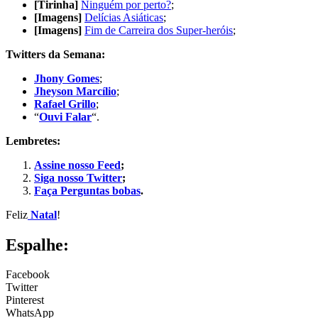
[Tirinha]
Ninguém por perto?
;
[Imagens]
Delícias Asiáticas
;
[Imagens]
Fim de Carreira dos Super-heróis
;
Twitters da Semana:
Jhony Gomes
;
Jheyson Marcílio
;
Rafael Grillo
;
“
Ouvi Falar
“.
Lembretes:
Assine nosso Feed
;
Siga nosso Twitter
;
Faça Perguntas bobas
.
Feliz
Natal
!
Espalhe:
Facebook
Twitter
Pinterest
WhatsApp