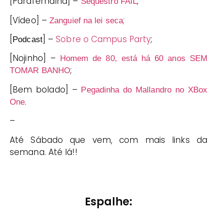
[Parafernalha] –
;
Sequestro FAIL
[Vídeo] –
;
Zanguief na lei seca
[
] –
Sobre o Campus Party
;
Podcast
[Nojinho] –
Homem de 80, está há 60 anos SEM
;
TOMAR BANHO
[Bem bolado] –
Pegadinha do Mallandro no XBox
.
One
–
Até Sábado que vem, com mais links da
semana. Até lá!!
Espalhe: